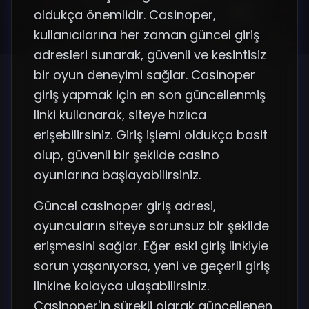
oldukça önemlidir. Casinoper,
kullanıcılarına her zaman güncel giriş
adresleri sunarak, güvenli ve kesintisiz
bir oyun deneyimi sağlar. Casinoper
giriş yapmak için en son güncellenmiş
linki kullanarak, siteye hızlıca
erişebilirsiniz. Giriş işlemi oldukça basit
olup, güvenli bir şekilde casino
oyunlarına başlayabilirsiniz.
Güncel casinoper giriş adresi,
oyuncuların siteye sorunsuz bir şekilde
erişmesini sağlar. Eğer eski giriş linkiyle
sorun yaşanıyorsa, yeni ve geçerli giriş
linkine kolayca ulaşabilirsiniz.
Casinoper'in sürekli olarak güncellenen