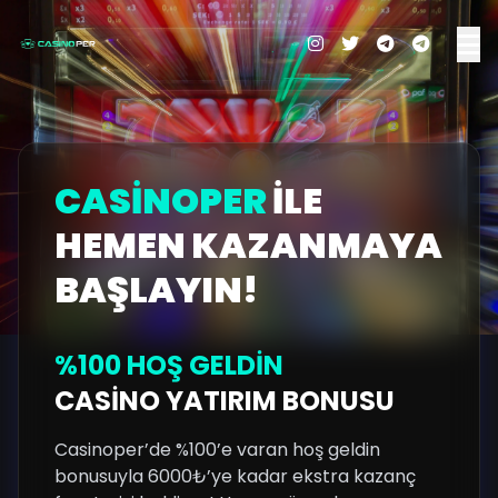
CASİNOPER
İLE
HEMEN KAZANMAYA
BAŞLAYIN!
%100 HOŞ GELDİN
CASİNO YATIRIM BONUSU
Casinoper’de %100’e varan hoş geldin
bonusuyla 6000₺’ye kadar ekstra kazanç