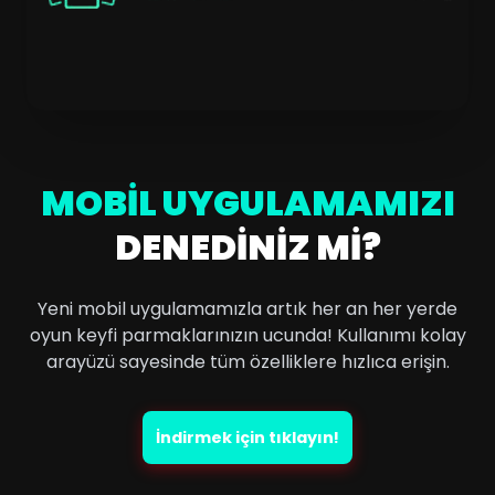
MOBİL UYGULAMAMIZI
DENEDİNİZ Mİ?
Yeni mobil uygulamamızla artık her an her yerde
oyun keyfi parmaklarınızın ucunda! Kullanımı kolay
arayüzü sayesinde tüm özelliklere hızlıca erişin.
İndirmek için tıklayın!