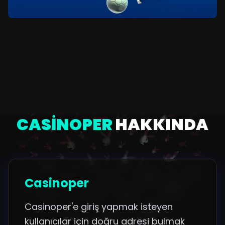
CASINOPER
HAKKINDA
Casinoper
Casinoper'e giriş yapmak isteyen
kullanıcılar için doğru adresi bulmak